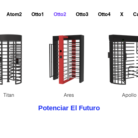
Atom2
Otto1
Otto2
Otto3
Otto4
X
C
ista rápida
Vista rápida
Vista rápi
Titan
Ares
Apollo
Potenciar El Futuro