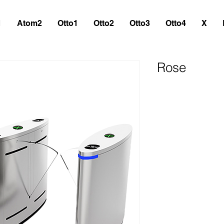
1
Atom2
Otto1
Otto2
Otto3
Otto4
X
Rose